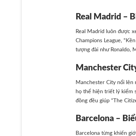
Real Madrid – B
Real Madrid luôn được x
Champions League, “Kền 
tượng đài như Ronaldo, 
Manchester City
Manchester City nổi lên 
họ thể hiện triết lý kiểm
đồng đều giúp “The Citi
Barcelona – Biể
Barcelona từng khiến giớ