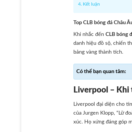
Kết luận
Top CLB bóng đá Châu Â
Khi nhắc đến
CLB bóng đ
danh hiệu đồ sộ, chiến t
bảng vàng thành tích.
Liverpool – Khi 
Liverpool đại diện cho t
của Jurgen Klopp, “Lữ đ
xúc. Họ xứng đáng góp m