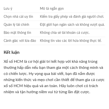
Lưu ý
Mô tả ngắn gọn
Chọn nhà cái uy tín
Kiểm tra giấy phép và đánh giá người chơi.
Quản lý tài chính
Đặt giới hạn ngân sách và không vượt quá.
Bảo mật thông tin
Không chia sẻ tài khoản cá cược.
Cảnh giác với lừa đảo
Không tin vào các lời hứa không thực tế.
Kết luận
Xổ số HCM là cơ hội giải trí kết hợp với khả năng trúng
thưởng hấp dẫn nếu bạn tham gia một cách thông minh và
có chiến lược. Hy vọng qua bài viết, bạn đã nắm được
những kiến thức và mẹo chơi cần thiết để tham gia cá cược
xổ số HCM hiệu quả và an toàn. Hãy luôn chơi có trách
nhiệm và tận hưởng niềm vui từ từng lần đặt cược.