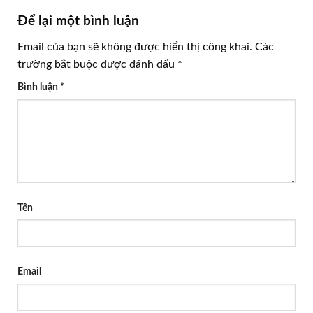
Để lại một bình luận
Email của bạn sẽ không được hiển thị công khai.
Các
trường bắt buộc được đánh dấu
*
Bình luận
*
Tên
Email