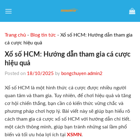
Skip
to
content
Trang chủ
-
Blog tin tức
-
Xổ số HCM: Hướng dẫn tham gia
cá cược hiệu quả
Xổ số HCM: Hướng dẫn tham gia cá cược
hiệu quả
Posted on
18/10/2025
by
bongchuyen admin2
Xổ số HCM là một hình thức cá cược được nhiều người
quan tâm và tham gia. Tuy nhiên, để chơi hiệu quả và tăng
cơ hội chiến thắng, bạn cần có kiến thức vững chắc và
phương pháp chơi hợp lý. Bài viết này sẽ giúp bạn hiểu rõ
cách tham gia cá cược xổ số HCM với hướng dẫn chi tiết.
một cách thông minh, giúp bạn tránh những sai lầm phổ
biến và tối ưu hóa lợi ích tại
XSMN
.