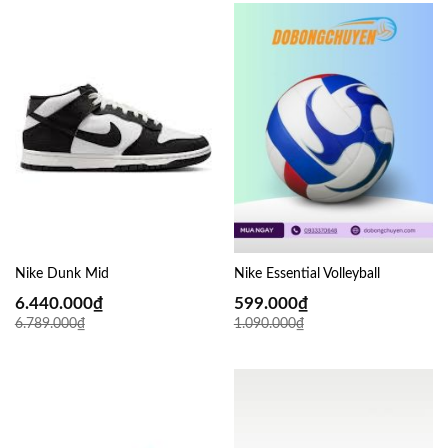
Nike Dunk Mid
Nike Essential Volleyball
6.440.000
₫
599.000
₫
6.789.000
₫
1.090.000
₫