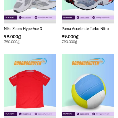
Nike Zoom HyperAce 3
Puma Accelerate Turbo Nitro
99.000
₫
99.000
₫
790.000
₫
790.000
₫