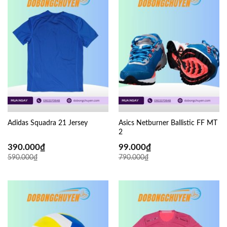
Adidas Squadra 21 Jersey
Asics Netburner Ballistic FF MT
2
390.000
₫
99.000
₫
590.000
₫
790.000
₫