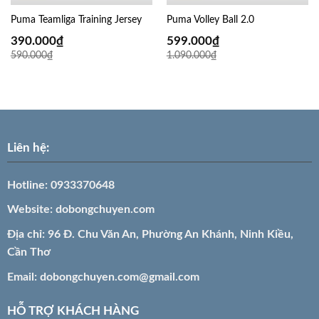
Puma Teamliga Training Jersey
Puma Volley Ball 2.0
390.000
₫
599.000
₫
590.000
₫
1.090.000
₫
Liên hệ:
Hotline:
0933370648
Website:
dobongchuyen.com
Địa chỉ: 96 Đ. Chu Văn An, Phường An Khánh, Ninh Kiều,
Cần Thơ
Email:
dobongchuyen.com@gmail.com
HỖ TRỢ KHÁCH HÀNG