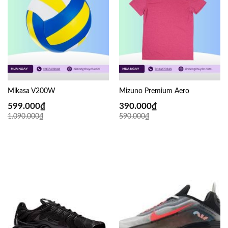
Mikasa V200W
Mizuno Premium Aero
599.000
₫
390.000
₫
1.090.000
₫
590.000
₫