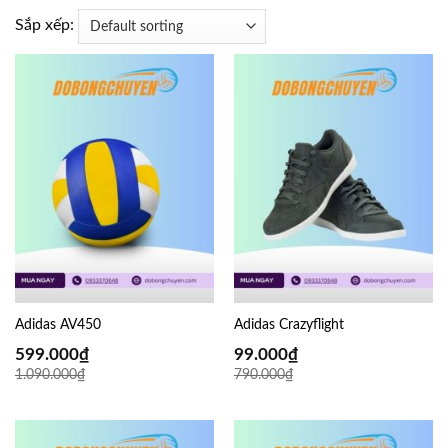
Sắp xếp:
Adidas AV450
Adidas Crazyflight
599.000
₫
99.000
₫
1.090.000
₫
790.000
₫