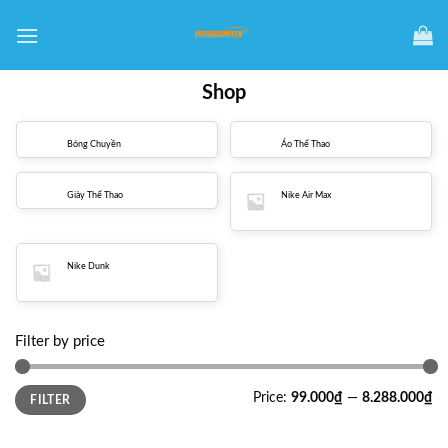
Skip
to
content
Shop
Bóng Chuyền
Áo Thể Thao
Giày Thể Thao
Nike Air Max
Nike Dunk
Filter by price
Min
Max
Price:
99.000₫
—
8.288.000₫
FILTER
price
price