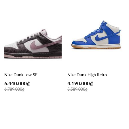
trong tích tắc trên mọi bề mặt đường phố trơn trượt.
Nike Dunk Low SE
Nike Dunk High Retro
6.440.000
₫
4.190.000
₫
6.789.000
₫
5.589.000
₫