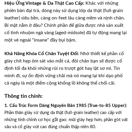
Hiệu Ứng Vintage & Da Thật Cao Cấp:
Khác với những
phiên bản đại trà, dòng này sử dụng lớp da thật (full-grain
leather) siêu bền, càng on-feet lâu càng mềm và nịnh chân.
Bí mật nằm ở đâu? Chính phần đế giữa được nhà sản xuất
cố tình nhuộm ngả vàng (aged-midsole) đã tự động mang lại
một vẻ ngoài “insane” đầy bụi bặm.
Khả Năng Khóa Cổ Chân Tuyệt Đối:
Nhờ thiết kế phần cổ
giày chít hẹp ôm sát vào mắt cá, đôi chân bạn sẽ được cố
định tối đa khỏi những rủi ro trượt gót hay lật sơ mi. Tin
mình đi, sự ổn định vững chãi mà nó mang lại khi dạo phố
cả ngày là một điểm cộng khổng lồ không thể chối cãi.
Thông tin chính:
1. Cấu Trúc Form Dáng Nguyên Bản 1985 (True-to-85 Upper):
Phần thân giày sử dụng da thật (full-grain leather) cao cấp với
những tinh chỉnh cơ học gắt gao: mũi giày hẹp hơn, phần gót vát
sâu và cổ giày vút cao đúng chuẩn thập niên 80.