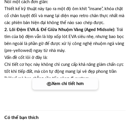
Nói một cách đơn giản:
Thiết kế kỹ thuật này tạo ra một độ ôm khít “insane”, khóa chặt
cổ chân tuyệt đối và mang lại diện mạo retro chân thực nhất mà
các phiên bản hiện đại không thể nào sao chép được.
2. Lõi Đệm EVA & Đế Giữa Nhuộm Vàng (Aged Midsole):
Trái
tim của bộ đệm vẫn là lớp xốp lót EVA siêu nhẹ, nhưng bao bọc
bên ngoài là phần gờ đế được xử lý công nghệ nhuộm ngả vàng
(pre-yellowed) ngay từ nhà máy.
Vấn đề cốt lõi ở đây là:
Chi tiết cơ học này không chỉ cung cấp khả năng giảm chấn cực
tốt khi tiếp đất, mà còn tự động mang lại vẻ đẹp phong trần
“killer” mà bạn chẳng cần tốn công đi custom.
Xem chi tiết hơn
3. Hệ Thống Đế Cao Su Cupsole Vân Xoay:
Toàn bộ gầm giày
được bảo vệ bởi cấu trúc đế cupsole đúc nguyên khối, kết hợp
cùng họa tiết rãnh vân xoay đa hướng (pivot circle) kinh điển
dưới mũi bàn chân.
Bí mật nằm ở đâu?
Có thể bạn thích
Hệ thống rãnh sâu kỹ thuật này cung cấp độ bám đường
(traction) cực kỳ “trâu bò”, cho phép bạn chuyển hướng linh hoạt