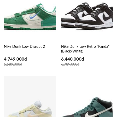
Nike Dunk Low Disrupt 2
Nike Dunk Low Retro “Panda”
(Black/White)
4.749.000
₫
6.440.000
₫
5.589.000
₫
6.789.000
₫