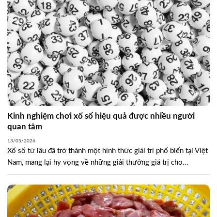
Kinh nghiệm chơi xổ số hiệu quả được nhiều người
quan tâm
13/05/2026
Xổ số từ lâu đã trở thành một hình thức giải trí phổ biến tại Việt
Nam, mang lại hy vọng về những giải thưởng giá trị cho...