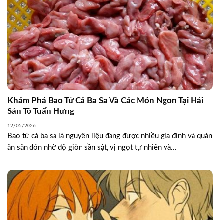
Khám Phá Bao Tử Cá Ba Sa Và Các Món Ngon Tại Hải
Sản Tô Tuấn Hưng
12/05/2026
Bao tử cá ba sa là nguyên liệu đang được nhiều gia đình và quán
ăn săn đón nhờ độ giòn sần sật, vị ngọt tự nhiên và...