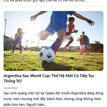
Chỉ vài phút trước giờ ngủ, cha mẹ có thể mở ra cho...
Argentina Sau World Cup: Thế Hệ Mới Có Tiếp Tục
Thống Trị?
12/06/2026
Sau vinh quang chói lọi tại Qatar, đội tuyển Argentina đang đứng
trước một chương mới đầy thách thức nhưng cũng không kém
phần hứa hẹn. Người hâm...