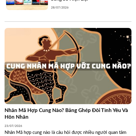
28/07/2026
Nhân Mã Hợp Cung Nào? Bảng Ghép Đôi Tình Yêu Và
Hôn Nhân
23/07/2026
Nhân Mã hợp cung nào là câu hỏi được nhiều người quan tâm