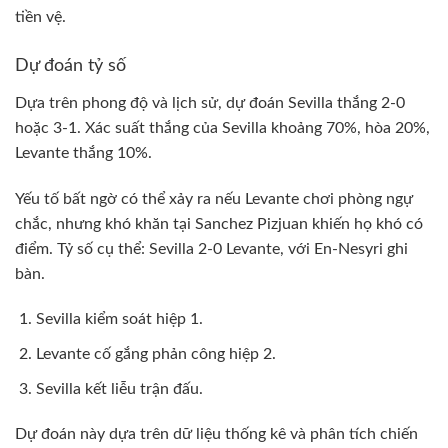
tiền vệ.
Dự đoán tỷ số
Dựa trên phong độ và lịch sử, dự đoán Sevilla thắng 2-0
hoặc 3-1. Xác suất thắng của Sevilla khoảng 70%, hòa 20%,
Levante thắng 10%.
Yếu tố bất ngờ có thể xảy ra nếu Levante chơi phòng ngự
chắc, nhưng khó khăn tại Sanchez Pizjuan khiến họ khó có
điểm. Tỷ số cụ thể: Sevilla 2-0 Levante, với En-Nesyri ghi
bàn.
Sevilla kiểm soát hiệp 1.
Levante cố gắng phản công hiệp 2.
Sevilla kết liễu trận đấu.
Dự đoán này dựa trên dữ liệu thống kê và phân tích chiến