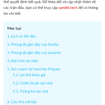
thể quyết định kết quả. Để theo dõi và cập nhật thêm về
các trận đấu, bạn có thể truy cập
sam86.tech
để có thông
tin chi tiết.
Mục Lục
Lịch sử đối đầu
Phong độ gần đây của Sevilla
Phong độ gần đây của Levante
Đội hình dự kiến
Sức mạnh tại Sanchez Pizjuan
Lợi thế khán giả
Chiến thuật sân nhà
Thống kê sân nhà
Cầu thủ nổi bật