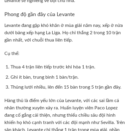
Levante sẽ nghiêng về đội chủ nhà.
Phong độ gần đây của Levante
Levante đang gặp khó khăn ở mùa giải năm nay, xếp ở nửa
dưới bảng xếp hạng La Liga. Họ chỉ thắng 2 trong 10 trận
gần nhất, với chuỗi thua liên tiếp.
Cụ thể:
Thua 4 trận liên tiếp trước khi hòa 1 trận.
Ghi ít bàn, trung bình 1 bàn/trận.
Thủng lưới nhiều, lên đến 15 bàn trong 5 trận gần đây.
Hàng thủ là điểm yếu lớn của Levante, với các sai lầm cá
nhân thường xuyên xảy ra. Huấn luyện viên Paco Lopez
đang cố gắng cải thiện, nhưng thiếu chiều sâu đội hình
khiến họ khó cạnh tranh với các đội mạnh như Sevilla. Trên
sân khách, Levante chỉ thắng 1 trận trong mùa giải, phần