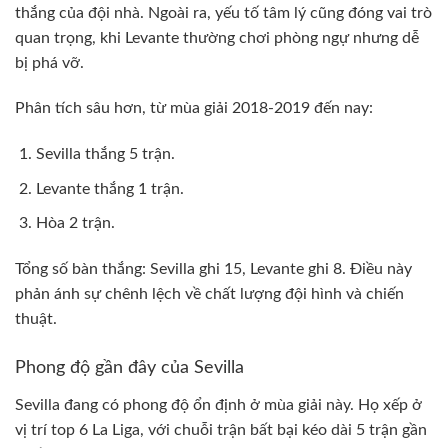
thắng của đội nhà. Ngoài ra, yếu tố tâm lý cũng đóng vai trò
quan trọng, khi Levante thường chơi phòng ngự nhưng dễ
bị phá vỡ.
Phân tích sâu hơn, từ mùa giải 2018-2019 đến nay:
Sevilla thắng 5 trận.
Levante thắng 1 trận.
Hòa 2 trận.
Tổng số bàn thắng: Sevilla ghi 15, Levante ghi 8. Điều này
phản ánh sự chênh lệch về chất lượng đội hình và chiến
thuật.
Phong độ gần đây của Sevilla
Sevilla đang có phong độ ổn định ở mùa giải này. Họ xếp ở
vị trí top 6 La Liga, với chuỗi trận bất bại kéo dài 5 trận gần