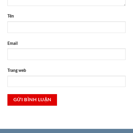
Tên
Email
Trang web