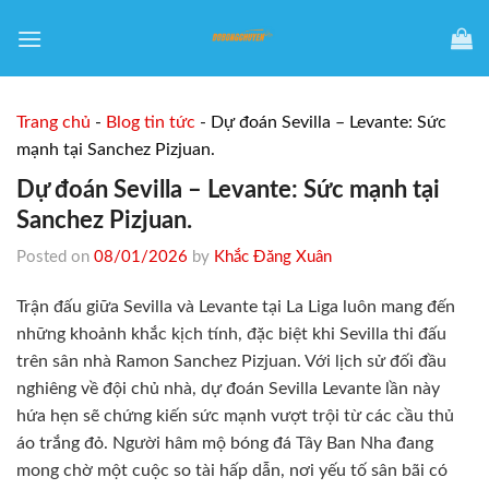
Skip
to
content
Trang chủ
-
Blog tin tức
-
Dự đoán Sevilla – Levante: Sức
mạnh tại Sanchez Pizjuan.
Dự đoán Sevilla – Levante: Sức mạnh tại
Sanchez Pizjuan.
Posted on
08/01/2026
by
Khắc Đăng Xuân
Trận đấu giữa Sevilla và Levante tại La Liga luôn mang đến
những khoảnh khắc kịch tính, đặc biệt khi Sevilla thi đấu
trên sân nhà Ramon Sanchez Pizjuan. Với lịch sử đối đầu
nghiêng về đội chủ nhà, dự đoán Sevilla Levante lần này
hứa hẹn sẽ chứng kiến sức mạnh vượt trội từ các cầu thủ
áo trắng đỏ. Người hâm mộ bóng đá Tây Ban Nha đang
mong chờ một cuộc so tài hấp dẫn, nơi yếu tố sân bãi có