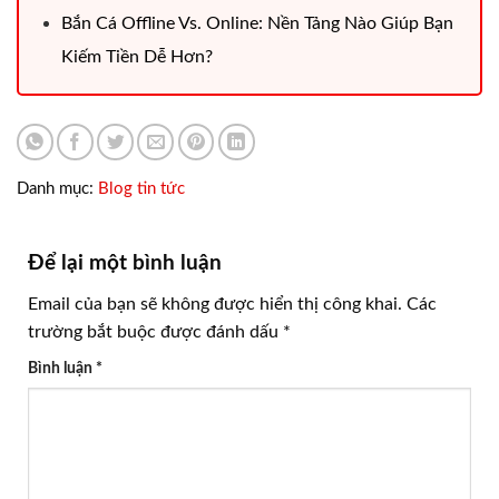
Bắn Cá Offline Vs. Online: Nền Tảng Nào Giúp Bạn
Kiếm Tiền Dễ Hơn?
Danh mục:
Blog tin tức
Để lại một bình luận
Email của bạn sẽ không được hiển thị công khai.
Các
trường bắt buộc được đánh dấu
*
Bình luận
*