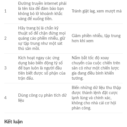
Đường truyền internet phải
là tên lửa để đảm bảo bạn
1
Tránh giật lag, xem mượt mà
không bỏ lỡ khoảnh khắc
vàng để xuống tiền.
Hãy trang bị lá chắn kỹ
thuật số để chặn đứng mọi
Giảm phiền nhiễu, tập trung
2
quảng cáo phiền nhiễu, giữ
hơn khi xem
sự tập trung như một sát
thủ săn mồi.
Kích hoạt ngay các ứng
Nắm bắt tốc độ xoay
dụng báo biến động tỷ số
chuyển của cuộc chiến trên
3
để bạn luôn là người đầu
sân cỏ như một chiến lược
tiên biết được số phận của
gia đang điều binh khiển
trận đấu.
tướng.
Biến những dữ liệu thu thập
được thành lệnh đặt cược
Dùng công cụ phân tích dữ
4
lạnh lùng và chính xác,
liệu
không cho nhà cái cơ hội
phản công.
Kết luận