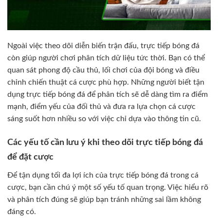
Ngoài việc theo dõi diễn biến trận đấu, trực tiếp bóng đá
còn giúp người chơi phân tích dữ liệu tức thời. Bạn có thể
quan sát phong độ cầu thủ, lối chơi của đội bóng và điều
chỉnh chiến thuật cá cược phù hợp. Những người biết tận
dụng trực tiếp bóng đá để phân tích sẽ dễ dàng tìm ra điểm
mạnh, điểm yếu của đối thủ và đưa ra lựa chọn cá cược
sáng suốt hơn nhiều so với việc chỉ dựa vào thông tin cũ.
Các yếu tố cần lưu ý khi theo dõi trực tiếp bóng đá
để đặt cược
Để tận dụng tối đa lợi ích của trực tiếp bóng đá trong cá
cược, bạn cần chú ý một số yếu tố quan trọng. Việc hiểu rõ
và phân tích đúng sẽ giúp bạn tránh những sai lầm không
đáng có.