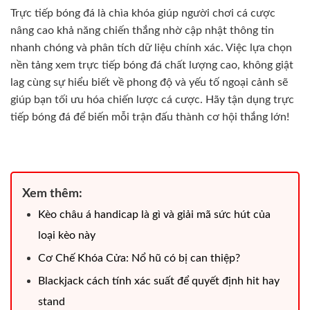
Trực tiếp bóng đá là chìa khóa giúp người chơi cá cược
nâng cao khả năng chiến thắng nhờ cập nhật thông tin
nhanh chóng và phân tích dữ liệu chính xác. Việc lựa chọn
nền tảng xem trực tiếp bóng đá chất lượng cao, không giật
lag cùng sự hiểu biết về phong độ và yếu tố ngoại cảnh sẽ
giúp bạn tối ưu hóa chiến lược cá cược. Hãy tận dụng trực
tiếp bóng đá để biến mỗi trận đấu thành cơ hội thắng lớn!
Xem thêm:
Kèo châu á handicap là gì và giải mã sức hút của
loại kèo này
Cơ Chế Khóa Cửa: Nổ hũ có bị can thiệp?
Blackjack cách tính xác suất để quyết định hit hay
stand