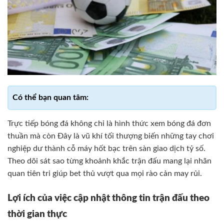
Trực tiếp bóng đá không chỉ là hình thức xem bóng đá đơn
thuần mà còn Đây là vũ khí tối thượng biến những tay chơi
nghiệp dư thành cỗ máy hốt bạc trên sàn giao dịch tỷ số.
Theo dõi sát sao từng khoảnh khắc trận đấu mang lại nhãn
quan tiên tri giúp bet thủ vượt qua mọi rào cản may rủi.
Lợi ích của việc cập nhật thông tin trận đấu theo
thời gian thực