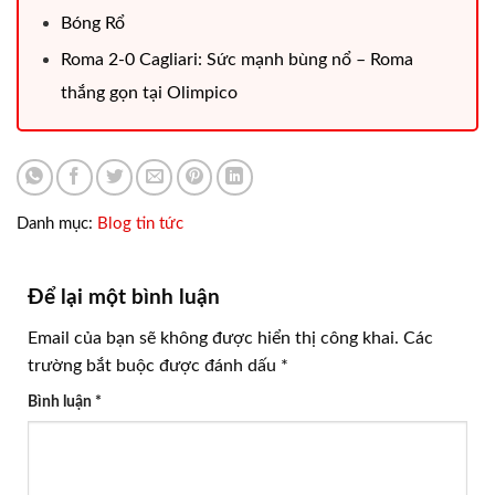
Bóng Rổ
Roma 2-0 Cagliari: Sức mạnh bùng nổ – Roma
thắng gọn tại Olimpico
Danh mục:
Blog tin tức
Để lại một bình luận
Email của bạn sẽ không được hiển thị công khai.
Các
trường bắt buộc được đánh dấu
*
Bình luận
*