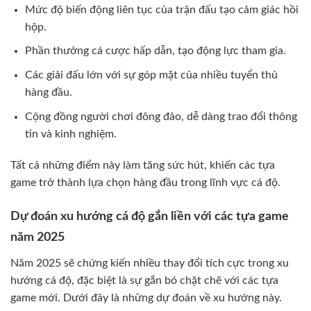
Mức độ biến động liên tục của trận đấu tạo cảm giác hồi
hộp.
Phần thưởng cá cược hấp dẫn, tạo động lực tham gia.
Các giải đấu lớn với sự góp mặt của nhiều tuyển thủ
hàng đầu.
Cộng đồng người chơi đông đảo, dễ dàng trao đổi thông
tin và kinh nghiệm.
Tất cả những điểm này làm tăng sức hút, khiến các tựa
game trở thành lựa chọn hàng đầu trong lĩnh vực cá độ.
Dự đoán xu hướng cá độ gắn liền với các tựa game
năm 2025
Năm 2025 sẽ chứng kiến nhiều thay đổi tích cực trong xu
hướng cá độ, đặc biệt là sự gắn bó chặt chẽ với các tựa
game mới. Dưới đây là những dự đoán về xu hướng này.