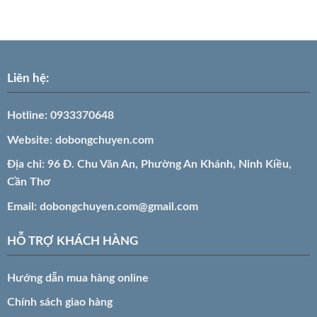
Liên hệ:
Hotline:
0933370648
Website:
dobongchuyen.com
Địa chỉ: 96 Đ. Chu Văn An, Phường An Khánh, Ninh Kiều,
Cần Thơ
Email:
dobongchuyen.com@gmail.com
HỖ TRỢ KHÁCH HÀNG
Hướng dẫn mua hàng online
Chính sách giao hàng