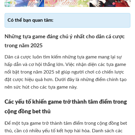
Những tựa game đáng chú ý nhất cho dân cá cược
trong năm 2025
Dân cá cược luôn tìm kiếm những tựa game mang lại sự
hấp dẫn và cơ hội thắng lớn. Việc nhận diện các tựa game
nổi bật trong năm 2025 sẽ giúp người chơi có chiến lược
đặt cược hiệu quả hơn. Dưới đây là những điểm chính tạo
nên sức hút cho các tựa game này.
Các yếu tố khiến game trở thành tâm điểm trong
cộng đồng bet thủ
Để một tựa game trở thành tâm điểm trong cộng đồng bet
thủ, cần có nhiều yếu tố kết hợp hài hòa. Danh sách các