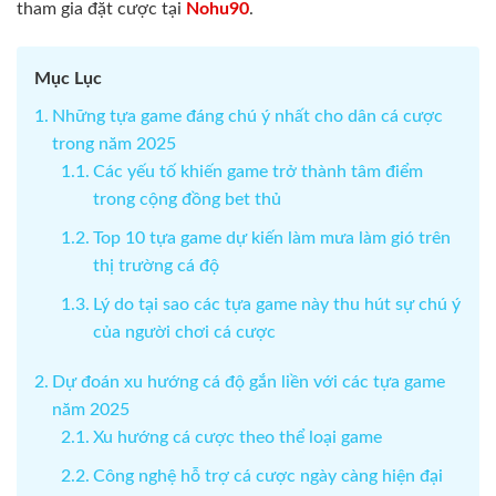
tham gia đặt cược tại
Nohu90
.
Mục Lục
Những tựa game đáng chú ý nhất cho dân cá cược
trong năm 2025
Các yếu tố khiến game trở thành tâm điểm
trong cộng đồng bet thủ
Top 10 tựa game dự kiến làm mưa làm gió trên
thị trường cá độ
Lý do tại sao các tựa game này thu hút sự chú ý
của người chơi cá cược
Dự đoán xu hướng cá độ gắn liền với các tựa game
năm 2025
Xu hướng cá cược theo thể loại game
Công nghệ hỗ trợ cá cược ngày càng hiện đại