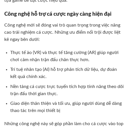
tựa game để đặt cược hiệu quả.
Công nghệ hỗ trợ cá cược ngày càng hiện đại
Công nghệ mới sẽ đóng vai trò quan trọng trong việc nâng
cao trải nghiệm cá cược. Những ưu điểm nổi trội được liệt
kê ngay bên dưới:
Thực tế ảo (VR) và thực tế tăng cường (AR) giúp người
chơi cảm nhận trận đấu chân thực hơn.
Trí tuệ nhân tạo (AI) hỗ trợ phân tích dữ liệu, dự đoán
kết quả chính xác.
Nền tảng cá cược trực tuyến tích hợp tính năng theo dõi
trận đấu thời gian thực.
Giao diện thân thiện và tối ưu, giúp người dùng dễ dàng
thao tác trên mọi thiết bị
Những công nghệ này sẽ góp phần làm cho cá cược vào top