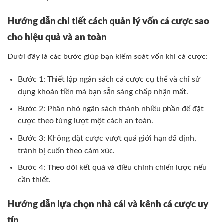
Hướng dẫn chi tiết cách quản lý vốn cá cược sao
cho hiệu quả và an toàn
Dưới đây là các bước giúp bạn kiểm soát vốn khi cá cược:
Bước 1: Thiết lập ngân sách cá cược cụ thể và chỉ sử
dụng khoản tiền mà bạn sẵn sàng chấp nhận mất.
Bước 2: Phân nhỏ ngân sách thành nhiều phần để đặt
cược theo từng lượt một cách an toàn.
Bước 3: Không đặt cược vượt quá giới hạn đã định,
tránh bị cuốn theo cảm xúc.
Bước 4: Theo dõi kết quả và điều chỉnh chiến lược nếu
cần thiết.
Hướng dẫn lựa chọn nhà cái và kênh cá cược uy
tín