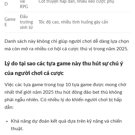
vai
Cốt truyện hấp dẫn, nhiều kèo cược phụ
D
RPG
Đấu
Game
trường
Tốc độ cao, nhiều tình huống gây cấn
E
sinh tử
Danh sách này không chỉ giúp người chơi dễ dàng lựa chọn
mà còn mở ra nhiều cơ hội cá cược thú vị trong năm 2025.
Lý do tại sao các tựa game này thu hút sự chú ý
của người chơi cá cược
Việc các tựa game trong top 10 tựa game được mong chờ
nhất thế giới năm 2025 thu hút đông đảo bet thủ không
phải ngẫu nhiên. Có nhiều lý do khiến người chơi bị hấp
dẫn:
Khả năng dự đoán kết quả dựa trên kỹ năng và chiến
thuật.