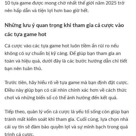
10 tựa game được mong chờ nhất thế giới năm 2025 trở
nên hấp dẫn và tiện lợi hơn bao giờ hết.
Những lưu ý quan trọng khi tham gia cá cược vào
các tựa game hot
Cá cược vào các tựa game hot luôn tiềm ẩn rủi ro nếu
không có sự chuẩn bị kỹ càng. Để giúp bạn tham gia an
toàn và hiệu quả, dưới đây là các bước hướng dẫn chi tiết
bạn nên tuân thủ.
Trước tiên, hãy hiểu rõ về tựa game mà bạn định đặt cược.
Điều này giúp bạn có cái nhìn chính xác hơn về cách thức
chơi và những biến số có thể ảnh hưởng đến kết quả.
Tiếp theo, quản lý vốn cá cược là yếu tố sống còn giúp bạn
tránh mất kiểm soát khi tham gia. Cuối cùng, lựa chọn nhà
cái uy tín sẽ đảm bảo quyền lợi và sự minh bạch trong quá
trình cá cược.