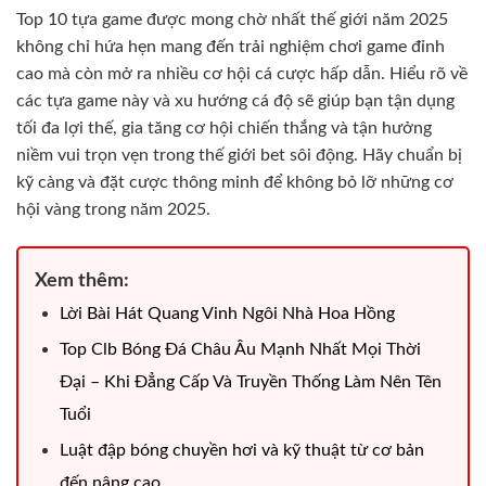
Top 10 tựa game được mong chờ nhất thế giới năm 2025
không chỉ hứa hẹn mang đến trải nghiệm chơi game đỉnh
cao mà còn mở ra nhiều cơ hội cá cược hấp dẫn. Hiểu rõ về
các tựa game này và xu hướng cá độ sẽ giúp bạn tận dụng
tối đa lợi thế, gia tăng cơ hội chiến thắng và tận hưởng
niềm vui trọn vẹn trong thế giới bet sôi động. Hãy chuẩn bị
kỹ càng và đặt cược thông minh để không bỏ lỡ những cơ
hội vàng trong năm 2025.
Xem thêm:
Lời Bài Hát Quang Vinh Ngôi Nhà Hoa Hồng
Top Clb Bóng Đá Châu Âu Mạnh Nhất Mọi Thời
Đại – Khi Đẳng Cấp Và Truyền Thống Làm Nên Tên
Tuổi
Luật đập bóng chuyền hơi và kỹ thuật từ cơ bản
đến nâng cao