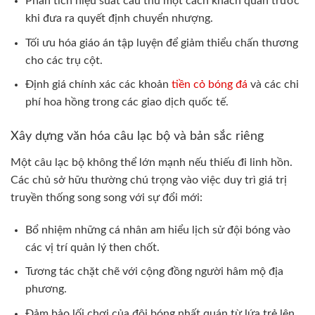
Phân tích hiệu suất cầu thủ một cách khách quan trước
khi đưa ra quyết định chuyển nhượng.
Tối ưu hóa giáo án tập luyện để giảm thiểu chấn thương
cho các trụ cột.
Định giá chính xác các khoản
tiền cỏ bóng đá
và các chi
phí hoa hồng trong các giao dịch quốc tế.
Xây dựng văn hóa câu lạc bộ và bản sắc riêng
Một câu lạc bộ không thể lớn mạnh nếu thiếu đi linh hồn.
Các chủ sở hữu thường chú trọng vào việc duy trì giá trị
truyền thống song song với sự đổi mới:
Bổ nhiệm những cá nhân am hiểu lịch sử đội bóng vào
các vị trí quản lý then chốt.
Tương tác chặt chẽ với cộng đồng người hâm mộ địa
phương.
Đảm bảo lối chơi của đội bóng nhất quán từ lứa trẻ lên