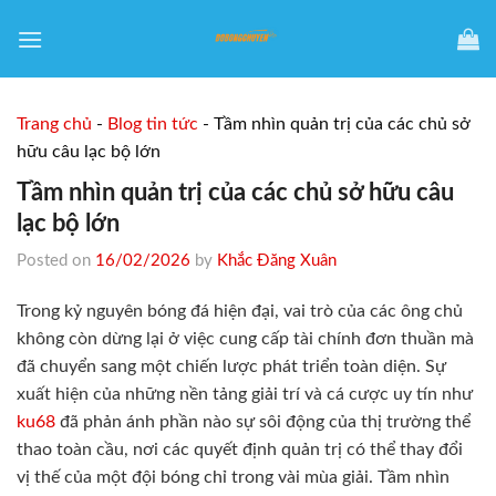
Skip
to
content
Trang chủ
-
Blog tin tức
-
Tầm nhìn quản trị của các chủ sở
hữu câu lạc bộ lớn
Tầm nhìn quản trị của các chủ sở hữu câu
lạc bộ lớn
Posted on
16/02/2026
by
Khắc Đăng Xuân
Trong kỷ nguyên bóng đá hiện đại, vai trò của các ông chủ
không còn dừng lại ở việc cung cấp tài chính đơn thuần mà
đã chuyển sang một chiến lược phát triển toàn diện. Sự
xuất hiện của những nền tảng giải trí và cá cược uy tín như
ku68
đã phản ánh phần nào sự sôi động của thị trường thể
thao toàn cầu, nơi các quyết định quản trị có thể thay đổi
vị thế của một đội bóng chỉ trong vài mùa giải. Tầm nhìn