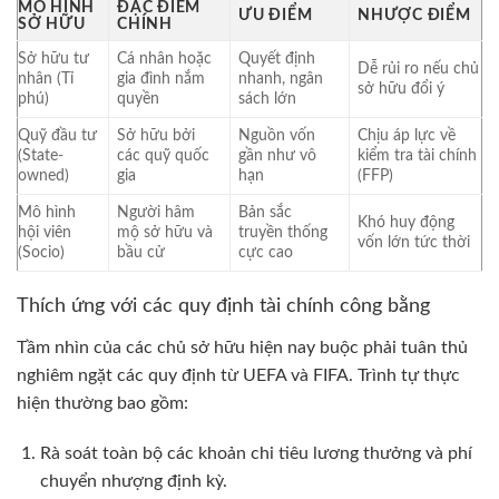
MÔ HÌNH
ĐẶC ĐIỂM
ƯU ĐIỂM
NHƯỢC ĐIỂM
SỞ HỮU
CHÍNH
Sở hữu tư
Cá nhân hoặc
Quyết định
Dễ rủi ro nếu chủ
nhân (Tỉ
gia đình nắm
nhanh, ngân
sở hữu đổi ý
phú)
quyền
sách lớn
Quỹ đầu tư
Sở hữu bởi
Nguồn vốn
Chịu áp lực về
(State-
các quỹ quốc
gần như vô
kiểm tra tài chính
owned)
gia
hạn
(FFP)
Mô hình
Người hâm
Bản sắc
Khó huy động
hội viên
mộ sở hữu và
truyền thống
vốn lớn tức thời
(Socio)
bầu cử
cực cao
Thích ứng với các quy định tài chính công bằng
Tầm nhìn của các chủ sở hữu hiện nay buộc phải tuân thủ
nghiêm ngặt các quy định từ UEFA và FIFA. Trình tự thực
hiện thường bao gồm:
Rà soát toàn bộ các khoản chi tiêu lương thưởng và phí
chuyển nhượng định kỳ.