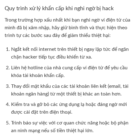
Quy trình xử lý khẩn cấp khi nghi ngờ bị hack
Trong trường hợp xấu nhất khi bạn nghi ngờ ví điện tử của
mình đã bị xâm nhập, hãy giữ bình tĩnh và thực hiện theo
trình tự các bước sau đây để giảm thiểu thiệt hại:
Ngắt kết nối internet trên thiết bị ngay lập tức để ngăn
chặn hacker tiếp tục điều khiển từ xa.
Liên hệ hotline của nhà cung cấp ví điện tử để yêu cầu
khóa tài khoản khẩn cấp.
Thay đổi mật khẩu của các tài khoản liên kết (email, tài
khoản ngân hàng) từ một thiết bị khác an toàn hơn.
Kiểm tra và gỡ bỏ các ứng dụng lạ hoặc đáng ngờ mới
được cài đặt trên điện thoại.
Trình báo sự việc với cơ quan chức năng hoặc bộ phận
an ninh mạng nếu số tiền thiệt hại lớn.