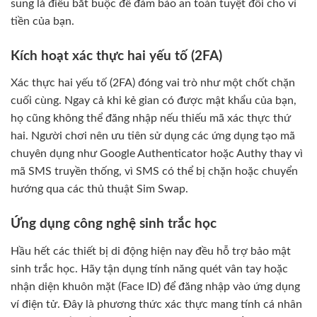
sung là điều bắt buộc để đảm bảo an toàn tuyệt đối cho ví
tiền của bạn.
Kích hoạt xác thực hai yếu tố (2FA)
Xác thực hai yếu tố (2FA) đóng vai trò như một chốt chặn
cuối cùng. Ngay cả khi kẻ gian có được mật khẩu của bạn,
họ cũng không thể đăng nhập nếu thiếu mã xác thực thứ
hai. Người chơi nên ưu tiên sử dụng các ứng dụng tạo mã
chuyên dụng như Google Authenticator hoặc Authy thay vì
mã SMS truyền thống, vì SMS có thể bị chặn hoặc chuyển
hướng qua các thủ thuật Sim Swap.
Ứng dụng công nghệ sinh trắc học
Hầu hết các thiết bị di động hiện nay đều hỗ trợ bảo mật
sinh trắc học. Hãy tận dụng tính năng quét vân tay hoặc
nhận diện khuôn mặt (Face ID) để đăng nhập vào ứng dụng
ví điện tử. Đây là phương thức xác thực mang tính cá nhân