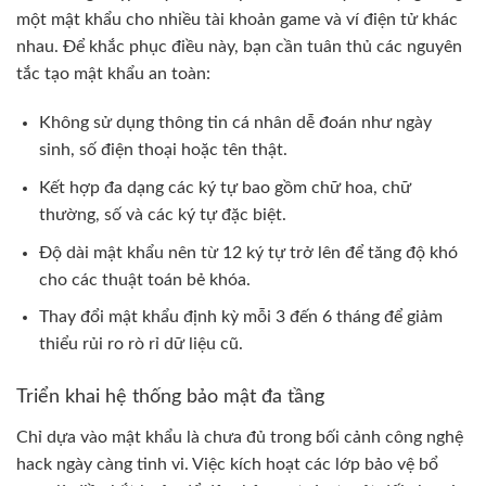
một mật khẩu cho nhiều tài khoản game và ví điện tử khác
nhau. Để khắc phục điều này, bạn cần tuân thủ các nguyên
tắc tạo mật khẩu an toàn:
Không sử dụng thông tin cá nhân dễ đoán như ngày
sinh, số điện thoại hoặc tên thật.
Kết hợp đa dạng các ký tự bao gồm chữ hoa, chữ
thường, số và các ký tự đặc biệt.
Độ dài mật khẩu nên từ 12 ký tự trở lên để tăng độ khó
cho các thuật toán bẻ khóa.
Thay đổi mật khẩu định kỳ mỗi 3 đến 6 tháng để giảm
thiểu rủi ro rò rỉ dữ liệu cũ.
Triển khai hệ thống bảo mật đa tầng
Chỉ dựa vào mật khẩu là chưa đủ trong bối cảnh công nghệ
hack ngày càng tinh vi. Việc kích hoạt các lớp bảo vệ bổ