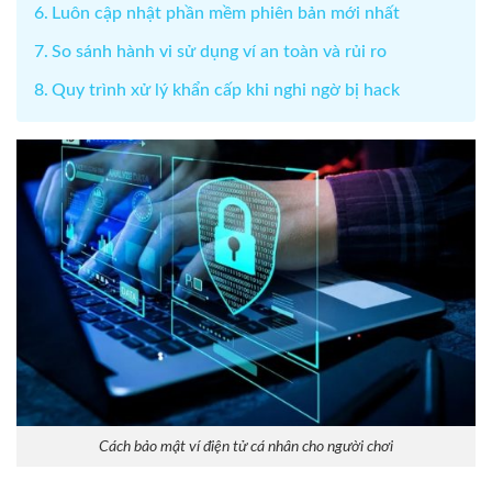
Luôn cập nhật phần mềm phiên bản mới nhất
So sánh hành vi sử dụng ví an toàn và rủi ro
Quy trình xử lý khẩn cấp khi nghi ngờ bị hack
Cách bảo mật ví điện tử cá nhân cho người chơi