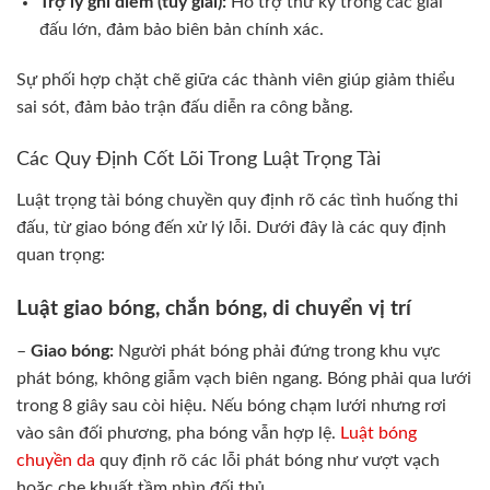
Trợ lý ghi điểm (tùy giải):
Hỗ trợ thư ký trong các giải
đấu lớn, đảm bảo biên bản chính xác.
Sự phối hợp chặt chẽ giữa các thành viên giúp giảm thiểu
sai sót, đảm bảo trận đấu diễn ra công bằng.
Các Quy Định Cốt Lõi Trong Luật Trọng Tài
Luật trọng tài bóng chuyền quy định rõ các tình huống thi
đấu, từ giao bóng đến xử lý lỗi. Dưới đây là các quy định
quan trọng:
Luật giao bóng, chắn bóng, di chuyển vị trí
–
Giao bóng:
Người phát bóng phải đứng trong khu vực
phát bóng, không giẫm vạch biên ngang. Bóng phải qua lưới
trong 8 giây sau còi hiệu. Nếu bóng chạm lưới nhưng rơi
vào sân đối phương, pha bóng vẫn hợp lệ.
Luật bóng
chuyền da
quy định rõ các lỗi phát bóng như vượt vạch
hoặc che khuất tầm nhìn đối thủ.