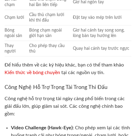
Giơ hai ngón tay
chạm
hai lần liên tiếp
Cầu thủ chạm lưới
Chạm lưới
Đặt tay vào mép trên lưới
khi thi đấu
Bóng
Bóng chạm ngoài
Giơ hai cánh tay song song,
ngoài sân
giới hạn sân
lòng bàn tay hướng lên
Thay
Cho phép thay cầu
Quay hai cánh tay trước ngực
người
thủ
Để hiểu thêm về các ký hiệu khác, bạn có thể tham khảo
Kiến thức về bóng chuyền
tại các nguồn uy tín.
Công Nghệ Hỗ Trợ Trọng Tài Trong Thi Đấu
Công nghệ hỗ trợ trọng tài ngày càng phổ biến trong các
giải đấu lớn, giúp giảm sai sót. Các công nghệ chính bao
gồm:
Video Challenge (Hawk-Eye):
Cho phép xem lại các tình
huống tranh cãi như bóng trong/ngoài, chạm lưới, hoặc