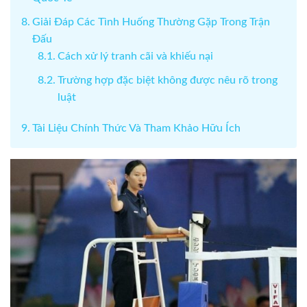
Giải Đáp Các Tình Huống Thường Gặp Trong Trận
Đấu
Cách xử lý tranh cãi và khiếu nại
Trường hợp đặc biệt không được nêu rõ trong
luật
Tài Liệu Chính Thức Và Tham Khảo Hữu Ích