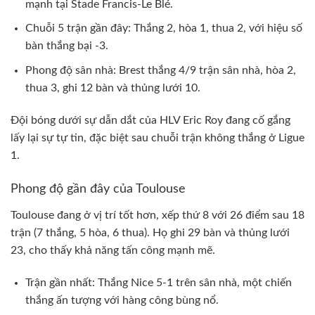
mạnh tại Stade Francis-Le Blé.
Chuỗi 5 trận gần đây: Thắng 2, hòa 1, thua 2, với hiệu số
bàn thắng bại -3.
Phong độ sân nhà: Brest thắng 4/9 trận sân nhà, hòa 2,
thua 3, ghi 12 bàn và thủng lưới 10.
Đội bóng dưới sự dẫn dắt của HLV Eric Roy đang cố gắng
lấy lại sự tự tin, đặc biệt sau chuỗi trận không thắng ở Ligue
1.
Phong độ gần đây của Toulouse
Toulouse đang ở vị trí tốt hơn, xếp thứ 8 với 26 điểm sau 18
trận (7 thắng, 5 hòa, 6 thua). Họ ghi 29 bàn và thủng lưới
23, cho thấy khả năng tấn công mạnh mẽ.
Trận gần nhất: Thắng Nice 5-1 trên sân nhà, một chiến
thắng ấn tượng với hàng công bùng nổ.