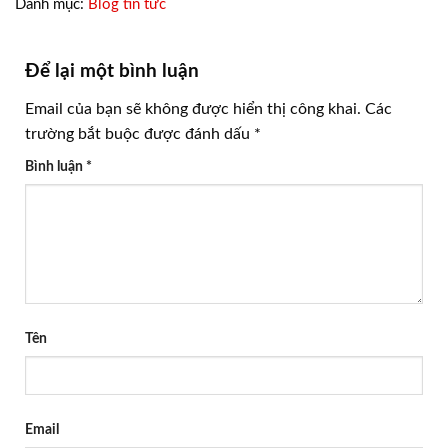
Danh mục:
Blog tin tức
Để lại một bình luận
Email của bạn sẽ không được hiển thị công khai.
Các
trường bắt buộc được đánh dấu
*
Bình luận
*
Tên
Email