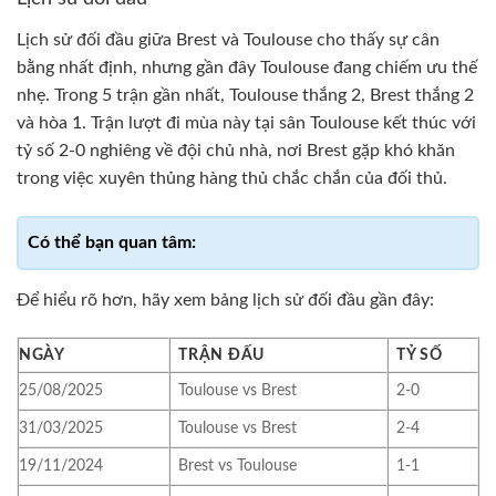
Lịch sử đối đầu giữa Brest và Toulouse cho thấy sự cân
bằng nhất định, nhưng gần đây Toulouse đang chiếm ưu thế
nhẹ. Trong 5 trận gần nhất, Toulouse thắng 2, Brest thắng 2
và hòa 1. Trận lượt đi mùa này tại sân Toulouse kết thúc với
tỷ số 2-0 nghiêng về đội chủ nhà, nơi Brest gặp khó khăn
trong việc xuyên thủng hàng thủ chắc chắn của đối thủ.
Để hiểu rõ hơn, hãy xem bảng lịch sử đối đầu gần đây:
NGÀY
TRẬN ĐẤU
TỶ SỐ
25/08/2025
Toulouse vs Brest
2-0
31/03/2025
Toulouse vs Brest
2-4
19/11/2024
Brest vs Toulouse
1-1