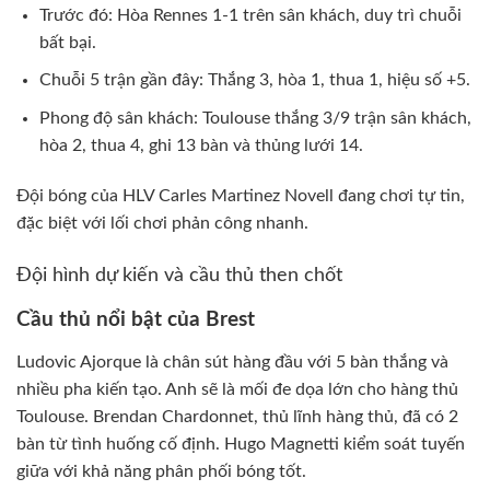
Trước đó: Hòa Rennes 1-1 trên sân khách, duy trì chuỗi
bất bại.
Chuỗi 5 trận gần đây: Thắng 3, hòa 1, thua 1, hiệu số +5.
Phong độ sân khách: Toulouse thắng 3/9 trận sân khách,
hòa 2, thua 4, ghi 13 bàn và thủng lưới 14.
Đội bóng của HLV Carles Martinez Novell đang chơi tự tin,
đặc biệt với lối chơi phản công nhanh.
Đội hình dự kiến và cầu thủ then chốt
Cầu thủ nổi bật của Brest
Ludovic Ajorque là chân sút hàng đầu với 5 bàn thắng và
nhiều pha kiến tạo. Anh sẽ là mối đe dọa lớn cho hàng thủ
Toulouse. Brendan Chardonnet, thủ lĩnh hàng thủ, đã có 2
bàn từ tình huống cố định. Hugo Magnetti kiểm soát tuyến
giữa với khả năng phân phối bóng tốt.