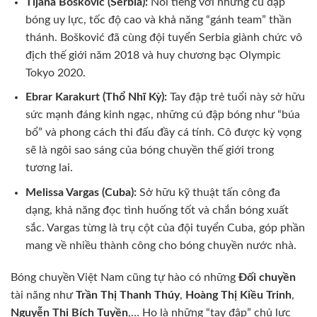
Tijana Bošković (Serbia):
Nổi tiếng với những cú đập
bóng uy lực, tốc độ cao và khả năng “gánh team” thần
thánh. Bošković đã cùng đội tuyển Serbia giành chức vô
địch thế giới năm 2018 và huy chương bạc Olympic
Tokyo 2020.
Ebrar Karakurt (Thổ Nhĩ Kỳ):
Tay đập trẻ tuổi này sở hữu
sức mạnh đáng kinh ngạc, những cú đập bóng như “búa
bổ” và phong cách thi đấu đầy cá tính. Cô được kỳ vọng
sẽ là ngôi sao sáng của bóng chuyền thế giới trong
tương lai.
Melissa Vargas (Cuba):
Sở hữu kỹ thuật tấn công đa
dạng, khả năng đọc tình huống tốt và chắn bóng xuất
sắc. Vargas từng là trụ cột của đội tuyển Cuba, góp phần
mang về nhiều thành công cho bóng chuyền nước nhà.
Bóng chuyền Việt Nam cũng tự hào có những
Đối chuyền
tài năng như
Trần Thị Thanh Thúy
,
Hoàng Thị Kiều Trinh
,
Nguyễn Thị Bích Tuyền
,… Họ là những “tay đập” chủ lực