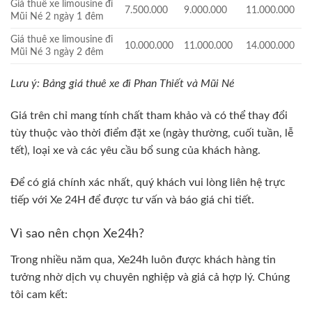
Giá thuê xe limousine đi
7.500.000
9.000.000
11.000.000
Mũi Né 2 ngày 1 đêm
Giá thuê xe limousine đi
10.000.000
11.000.000
14.000.000
Mũi Né 3 ngày 2 đêm
Lưu ý: Bảng giá thuê xe đi Phan Thiết và Mũi Né
Giá trên chỉ mang tính chất tham khảo và có thể thay đổi
tùy thuộc vào thời điểm đặt xe (ngày thường, cuối tuần, lễ
tết), loại xe và các yêu cầu bổ sung của khách hàng.
Để có giá chính xác nhất, quý khách vui lòng liên hệ trực
tiếp với Xe 24H để được tư vấn và báo giá chi tiết.
Vì sao nên chọn Xe24h?
Trong nhiều năm qua,
Xe24h
luôn được khách hàng tin
tưởng nhờ dịch vụ chuyên nghiệp và giá cả hợp lý. Chúng
tôi cam kết: