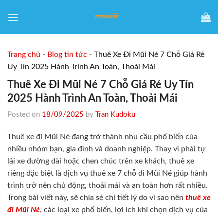
Skip
to
content
Trang chủ
-
Blog tin tức
-
Thuê Xe Đi Mũi Né 7 Chỗ Giá Rẻ
Uy Tín 2025 Hành Trình An Toàn, Thoải Mái
Thuê Xe Đi Mũi Né 7 Chỗ Giá Rẻ Uy Tín
2025 Hành Trình An Toàn, Thoải Mái
Posted on
18/09/2025
by
Tran Kudoku
Thuê xe đi Mũi Né đang trở thành nhu cầu phổ biến của
nhiều nhóm bạn, gia đình và doanh nghiệp. Thay vì phải tự
lái xe đường dài hoặc chen chúc trên xe khách, thuê xe
riêng đặc biệt là dịch vụ thuê xe 7 chỗ đi Mũi Né giúp hành
trình trở nên chủ động, thoải mái và an toàn hơn rất nhiều.
Trong bài viết này, sẽ chia sẻ chi tiết lý do vì sao nên
thuê xe
đi Mũi Né
, các loại xe phổ biến, lợi ích khi chọn dịch vụ của