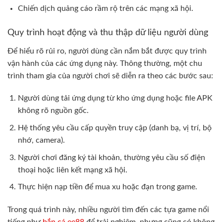
Chiến dịch quảng cáo rầm rộ trên các mạng xã hội.
Quy trình hoạt động và thu thập dữ liệu người dùng
Để hiểu rõ rủi ro, người dùng cần nắm bắt được quy trình
vận hành của các ứng dụng này. Thông thường, một chu
trình tham gia của người chơi sẽ diễn ra theo các bước sau:
Người dùng tải ứng dụng từ kho ứng dụng hoặc file APK
không rõ nguồn gốc.
Hệ thống yêu cầu cấp quyền truy cập (danh bạ, vị trí, bộ
nhớ, camera).
Người chơi đăng ký tài khoản, thường yêu cầu số điện
thoại hoặc liên kết mạng xã hội.
Thực hiện nạp tiền để mua xu hoặc đạn trong game.
Trong quá trình này, nhiều người tìm đến các tựa game nổi
tiếng như
bắn cá ee88
để trải nghiệm, nhưng cũng có không