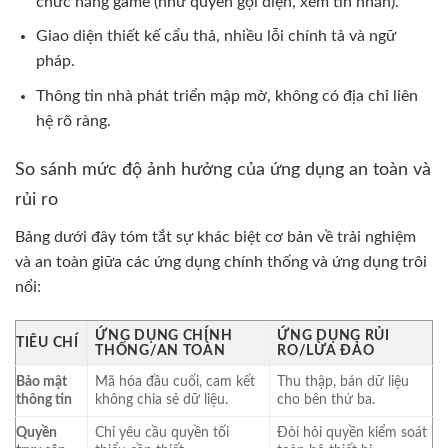
chức năng game (như quyền gọi điện, xem tin nhắn).
Giao diện thiết kế cẩu thả, nhiều lỗi chính tả và ngữ
pháp.
Thông tin nhà phát triển mập mờ, không có địa chỉ liên
hệ rõ ràng.
So sánh mức độ ảnh hưởng của ứng dụng an toàn và
rủi ro
Bảng dưới đây tóm tắt sự khác biệt cơ bản về trải nghiệm
và an toàn giữa các ứng dụng chính thống và ứng dụng trôi
nổi:
ỨNG DỤNG CHÍNH
ỨNG DỤNG RỦI
TIÊU CHÍ
THỐNG/AN TOÀN
RO/LỪA ĐẢO
Bảo mật
Mã hóa đầu cuối, cam kết
Thu thập, bán dữ liệu
thông tin
không chia sẻ dữ liệu.
cho bên thứ ba.
Quyền
Chỉ yêu cầu quyền tối
Đòi hỏi quyền kiểm soát