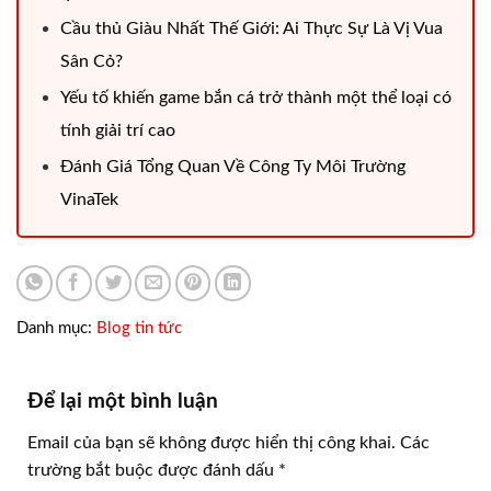
Cầu thủ Giàu Nhất Thế Giới: Ai Thực Sự Là Vị Vua
Sân Cỏ?
Yếu tố khiến game bắn cá trở thành một thể loại có
tính giải trí cao
Đánh Giá Tổng Quan Về Công Ty Môi Trường
VinaTek
Danh mục:
Blog tin tức
Để lại một bình luận
Email của bạn sẽ không được hiển thị công khai.
Các
trường bắt buộc được đánh dấu
*