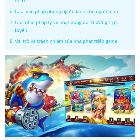
rủi ro
Các biện pháp phòng ngừa dành cho người chơi
Góc nhìn pháp lý về hoạt động đổi thưởng trực
tuyến
Vai trò và trách nhiệm của nhà phát triển game