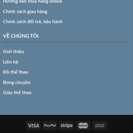
Hướng dẫn mua hàng online
Chính sách giao hàng
Chính sách đổi trả, bảo hành
VỀ CHÚNG TÔI
Giới thiệu
Liên hệ
Đồ thể thao
Bóng chuyền
Giày thể thao