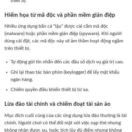
thiết bị.
Hiểm họa từ mã độc và phần mềm gián điệp
Nhiều ứng dụng bắn cá “lậu” được cài cắm mã độc
(malware) hoặc phần mềm gián điệp (spyware). Khi người
dùng cài đặt, các mã độc này sẽ âm thầm hoạt động ngầm
trên thiết bị.
Tự động gửi tin nhắn đến các đầu số dịch vụ giá trị cao.
Ghi lại thao tác bàn phím (keylogger) để lấy mật khẩu
ngân hàng.
Chiếm quyền điều khiển thiết bị từ xa.
Lừa đảo tài chính và chiếm đoạt tài sản ảo
Mục đích cuối cùng của các ứng dụng lừa đảo thường là tài
chính. Người chơi có thể đối mặt với việc nạp thẻ nhưng
không nhận được xu, hoặc tích lũy đủ điểm nhưng không