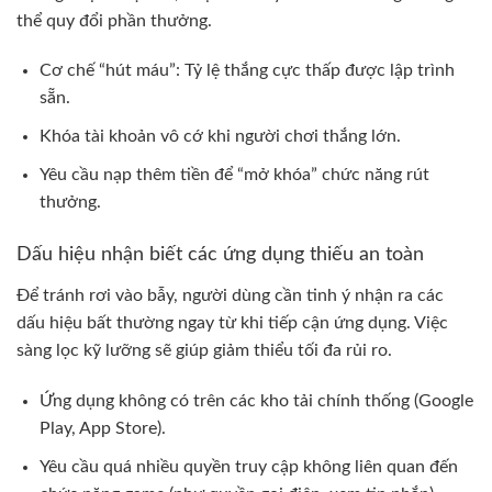
thể quy đổi phần thưởng.
Cơ chế “hút máu”: Tỷ lệ thắng cực thấp được lập trình
sẵn.
Khóa tài khoản vô cớ khi người chơi thắng lớn.
Yêu cầu nạp thêm tiền để “mở khóa” chức năng rút
thưởng.
Dấu hiệu nhận biết các ứng dụng thiếu an toàn
Để tránh rơi vào bẫy, người dùng cần tinh ý nhận ra các
dấu hiệu bất thường ngay từ khi tiếp cận ứng dụng. Việc
sàng lọc kỹ lưỡng sẽ giúp giảm thiểu tối đa rủi ro.
Ứng dụng không có trên các kho tải chính thống (Google
Play, App Store).
Yêu cầu quá nhiều quyền truy cập không liên quan đến