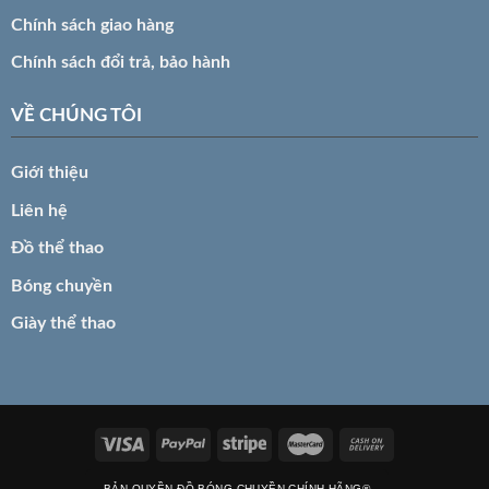
Chính sách giao hàng
Chính sách đổi trả, bảo hành
VỀ CHÚNG TÔI
Giới thiệu
Liên hệ
Đồ thể thao
Bóng chuyền
Giày thể thao
BẢN QUYỀN ĐỒ BÓNG CHUYỀN CHÍNH HÃNG®️