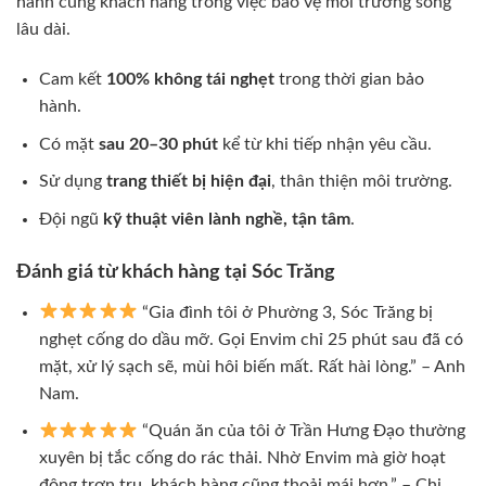
hành cùng khách hàng trong việc bảo vệ môi trường sống
lâu dài.
Cam kết
100% không tái nghẹt
trong thời gian bảo
hành.
Có mặt
sau 20–30 phút
kể từ khi tiếp nhận yêu cầu.
Sử dụng
trang thiết bị hiện đại
, thân thiện môi trường.
Đội ngũ
kỹ thuật viên lành nghề, tận tâm
.
Đánh giá từ khách hàng tại Sóc Trăng
“Gia đình tôi ở Phường 3, Sóc Trăng bị
nghẹt cống do dầu mỡ. Gọi Envim chỉ 25 phút sau đã có
mặt, xử lý sạch sẽ, mùi hôi biến mất. Rất hài lòng.” – Anh
Nam.
“Quán ăn của tôi ở Trần Hưng Đạo thường
xuyên bị tắc cống do rác thải. Nhờ Envim mà giờ hoạt
động trơn tru, khách hàng cũng thoải mái hơn.” – Chị