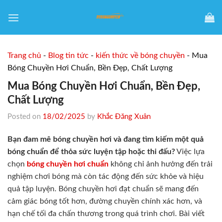
Skip
to
content
Trang chủ
-
Blog tin tức
-
kiến thức về bóng chuyền
-
Mua
Bóng Chuyền Hơi Chuẩn, Bền Đẹp, Chất Lượng
Mua Bóng Chuyền Hơi Chuẩn, Bền Đẹp,
Chất Lượng
Posted on
18/02/2025
by
Khắc Đăng Xuân
Bạn đam mê bóng chuyền hơi và đang tìm kiếm một quả
bóng chuẩn để thỏa sức luyện tập hoặc thi đấu?
Việc lựa
chọn
bóng chuyền hơi chuẩn
không chỉ ảnh hưởng đến trải
nghiệm chơi bóng mà còn tác động đến sức khỏe và hiệu
quả tập luyện. Bóng chuyền hơi đạt chuẩn sẽ mang đến
cảm giác bóng tốt hơn, đường chuyền chính xác hơn, và
hạn chế tối đa chấn thương trong quá trình chơi. Bài viết