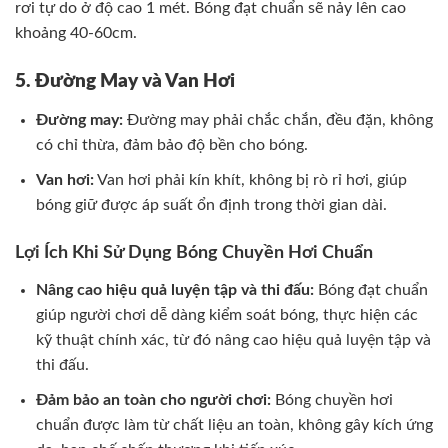
rơi tự do ở độ cao 1 mét. Bóng đạt chuẩn sẽ nảy lên cao
khoảng 40-60cm.
5. Đường May và Van Hơi
Đường may:
Đường may phải chắc chắn, đều đặn, không
có chỉ thừa, đảm bảo độ bền cho bóng.
Van hơi:
Van hơi phải kín khít, không bị rò rỉ hơi, giúp
bóng giữ được áp suất ổn định trong thời gian dài.
Lợi Ích Khi Sử Dụng Bóng Chuyền Hơi Chuẩn
Nâng cao hiệu quả luyện tập và thi đấu:
Bóng đạt chuẩn
giúp người chơi dễ dàng kiểm soát bóng, thực hiện các
kỹ thuật chính xác, từ đó nâng cao hiệu quả luyện tập và
thi đấu.
Đảm bảo an toàn cho người chơi:
Bóng chuyền hơi
chuẩn được làm từ chất liệu an toàn, không gây kích ứng