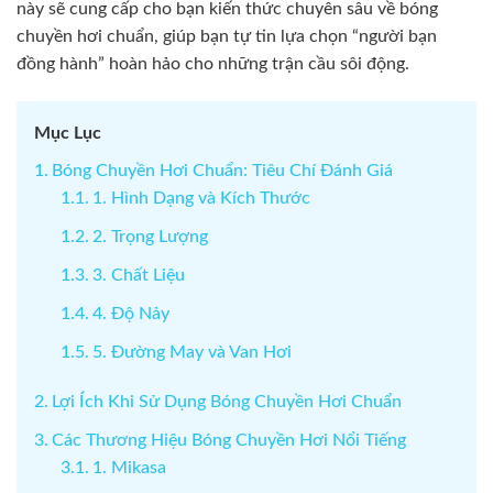
này sẽ cung cấp cho bạn kiến thức chuyên sâu về bóng
chuyền hơi chuẩn, giúp bạn tự tin lựa chọn “người bạn
đồng hành” hoàn hảo cho những trận cầu sôi động.
Mục Lục
Bóng Chuyền Hơi Chuẩn: Tiêu Chí Đánh Giá
1. Hình Dạng và Kích Thước
2. Trọng Lượng
3. Chất Liệu
4. Độ Nảy
5. Đường May và Van Hơi
Lợi Ích Khi Sử Dụng Bóng Chuyền Hơi Chuẩn
Các Thương Hiệu Bóng Chuyền Hơi Nổi Tiếng
1. Mikasa