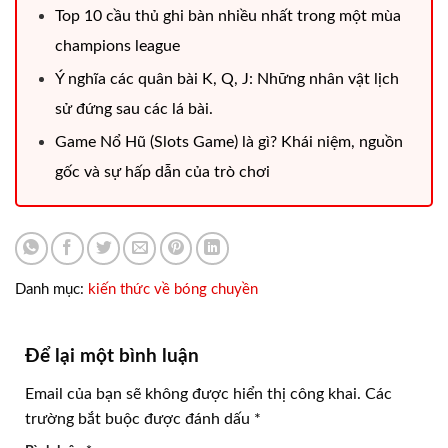
Top 10 cầu thủ ghi bàn nhiều nhất trong một mùa
champions league
Ý nghĩa các quân bài K, Q, J: Những nhân vật lịch
sử đứng sau các lá bài.
Game Nổ Hũ (Slots Game) là gì? Khái niệm, nguồn
gốc và sự hấp dẫn của trò chơi
Danh mục:
kiến thức về bóng chuyền
Để lại một bình luận
Email của bạn sẽ không được hiển thị công khai.
Các
trường bắt buộc được đánh dấu
*