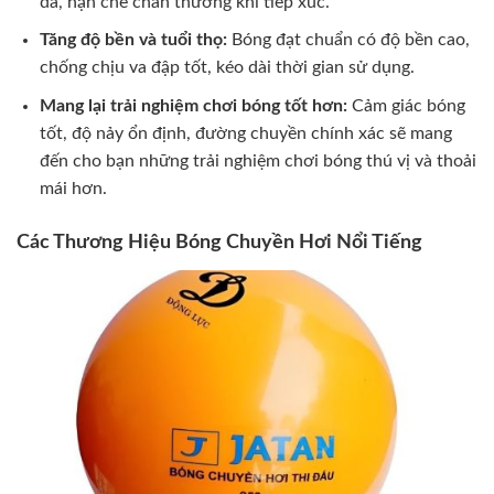
da, hạn chế chấn thương khi tiếp xúc.
Tăng độ bền và tuổi thọ:
Bóng đạt chuẩn có độ bền cao,
chống chịu va đập tốt, kéo dài thời gian sử dụng.
Mang lại trải nghiệm chơi bóng tốt hơn:
Cảm giác bóng
tốt, độ nảy ổn định, đường chuyền chính xác sẽ mang
đến cho bạn những trải nghiệm chơi bóng thú vị và thoải
mái hơn.
Các Thương Hiệu Bóng Chuyền Hơi Nổi Tiếng