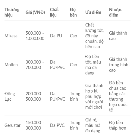
Thương
Chất
Độ
Nhược
Giá (VNĐ)
Ưu điểm
hiệu
liệu
bền
điểm
Chất
lượng tốt,
500.000 –
Giá thành
Mikasa
Da PU
Cao
độ nảy
1.000.000
cao
chuẩn, độ
bền cao
Độ bền
Giá thành
300.000 –
Da
tốt, mẫu
Molten
Cao
trung bình-
700.000
PU/PVC
mã đa
cao
dạng
Độ bền
Giá thành
chưa cao
hợp lý,
Động
200.000 –
Da
Trung
bằng các
phù hợp
Lực
500.000
PU/PVC
bình
thương
với người
hiệu quốc
mới chơi
tế
Giá rẻ,
150.000 –
Trung
Độ bền
Gerustar
Da PVC
mẫu mã
300.000
bình
thấp hơn
đa dạng