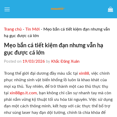
Skip
to
content
Trang chủ
-
Tin Mới
-
Mẹo bắn cá tiết kiệm đạn nhưng vẫn
hạ gục được cá lớn
Mẹo bắn cá tiết kiệm đạn nhưng vẫn hạ
gục được cá lớn
Posted on
19/03/2026
by
Khắc Đăng Xuân
Trong thế giới đại dương đầy màu sắc tại
xin88
, việc chinh
phục những sinh vật biển khổng lồ luôn là khao khát của
mọi xạ thủ. Tuy nhiên, để trở thành một cao thủ thực thụ
tại
xin88go.it.com
, bạn không chỉ cần sự nhanh tay mà còn
phải nắm vững kỹ thuật tối ưu hóa tài nguyên. Việc sử dụng
đạn một cách thông minh, kết hợp với các thực thể bổ trợ
như súng laser hay đạn dội tường, chính là chìa khóa để