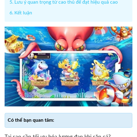
Lưu ý quan trọng từ cao thủ để đạt hiệu quả cao
Kết luận