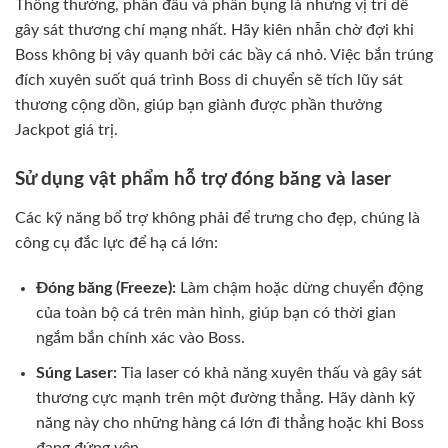
Thông thường, phần đầu và phần bụng là những vị trí dễ
gây sát thương chí mạng nhất. Hãy kiên nhẫn chờ đợi khi
Boss không bị vây quanh bởi các bầy cá nhỏ. Việc bắn trúng
đích xuyên suốt quá trình Boss di chuyển sẽ tích lũy sát
thương cộng dồn, giúp bạn giành được phần thưởng
Jackpot giá trị.
Sử dụng vật phẩm hỗ trợ đóng băng và laser
Các kỹ năng bổ trợ không phải để trưng cho đẹp, chúng là
công cụ đắc lực để hạ cá lớn:
Đóng băng (Freeze):
Làm chậm hoặc dừng chuyển động
của toàn bộ cá trên màn hình, giúp bạn có thời gian
ngắm bắn chính xác vào Boss.
Súng Laser:
Tia laser có khả năng xuyên thấu và gây sát
thương cực mạnh trên một đường thẳng. Hãy dành kỹ
năng này cho những hàng cá lớn đi thẳng hoặc khi Boss