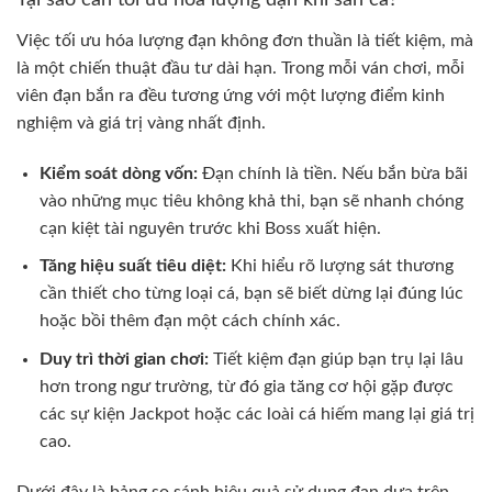
Tại sao cần tối ưu hóa lượng đạn khi săn cá?
Việc tối ưu hóa lượng đạn không đơn thuần là tiết kiệm, mà
là một chiến thuật đầu tư dài hạn. Trong mỗi ván chơi, mỗi
viên đạn bắn ra đều tương ứng với một lượng điểm kinh
nghiệm và giá trị vàng nhất định.
Kiểm soát dòng vốn:
Đạn chính là tiền. Nếu bắn bừa bãi
vào những mục tiêu không khả thi, bạn sẽ nhanh chóng
cạn kiệt tài nguyên trước khi Boss xuất hiện.
Tăng hiệu suất tiêu diệt:
Khi hiểu rõ lượng sát thương
cần thiết cho từng loại cá, bạn sẽ biết dừng lại đúng lúc
hoặc bồi thêm đạn một cách chính xác.
Duy trì thời gian chơi:
Tiết kiệm đạn giúp bạn trụ lại lâu
hơn trong ngư trường, từ đó gia tăng cơ hội gặp được
các sự kiện Jackpot hoặc các loài cá hiếm mang lại giá trị
cao.
Dưới đây là bảng so sánh hiệu quả sử dụng đạn dựa trên