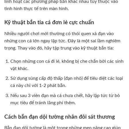
linh hoạt các phương pháp bắn khác nhau tùy thuộc vào
tình hình thực tế trên màn hình.
Kỹ thuật bắn tỉa cá đơn lẻ cực chuẩn
Nhiều người chơi mới thường có thói quen xả đạn vào
những con cá lớn ngay lập tức. Đây là một sai lầm nghiêm
trọng. Thay vào đó, hãy tập trung vào kỹ thuật bắn tỉa:
Chọn những con cá đi lẻ, không bị che chắn bởi các sinh
vật khác.
Sử dụng súng cấp độ thấp (đạn nhỏ) để tiêu diệt các loại
cá này chỉ với 1-2 phát bắn.
Nếu sau 3 viên đạn mà cá chưa chết, hãy lập tức từ bỏ
mục tiêu để tránh lãng phí thêm.
Cách bắn đạn dội tường nhân đôi sát thương
Bắn đạn dội tường là một trong những mẹo nâng cao giúp