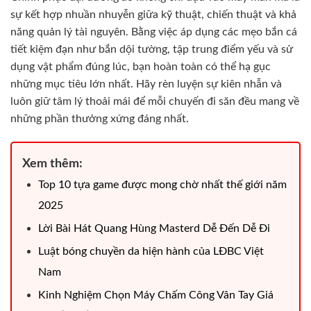
sự kết hợp nhuần nhuyễn giữa kỹ thuật, chiến thuật và khả
năng quản lý tài nguyên. Bằng việc áp dụng các mẹo bắn cá
tiết kiệm đạn như bắn dội tường, tập trung điểm yếu và sử
dụng vật phẩm đúng lúc, bạn hoàn toàn có thể hạ gục
những mục tiêu lớn nhất. Hãy rèn luyện sự kiên nhẫn và
luôn giữ tâm lý thoải mái để mỗi chuyến đi săn đều mang về
những phần thưởng xứng đáng nhất.
Xem thêm:
Top 10 tựa game được mong chờ nhất thế giới năm
2025
Lời Bài Hát Quang Hùng Masterd Dễ Đến Dễ Đi
Luật bóng chuyền da hiện hành của LĐBC Việt
Nam
Kinh Nghiệm Chọn Máy Chấm Công Vân Tay Giá